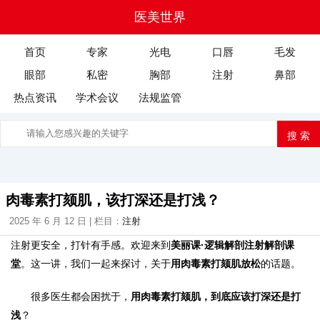
医美世界
首页
专家
光电
口唇
毛发
眼部
私密
胸部
注射
鼻部
热点资讯
学术会议
法规监管
肉毒素打颏肌，该打深还是打浅？
2025 年 6 月 12 日 | 栏目：
注射
注射更安全，打针有手感。欢迎来到
美丽课·逻辑解剖注射解剖课
堂
。这一讲，我们一起来探讨，关于
用肉毒素打颏肌放松
的话题。
很多医生都会困扰于，
用肉毒素打颏肌，到底应该打深还是打
浅
？