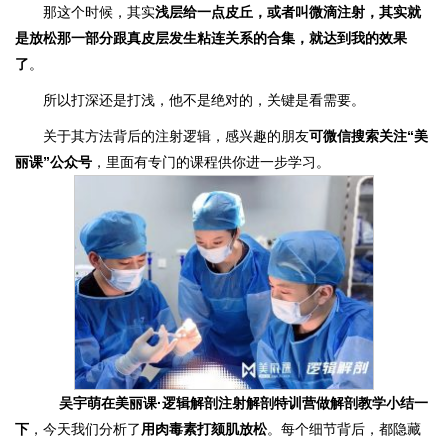
那这个时候，其实
浅层给一点皮丘，或者叫微滴注射，其实就
是放松那一部分跟真皮层发生粘连关系的合集，就达到我的效果
了
。
所以打深还是打浅，他不是绝对的，关键是看需要。
关于其方法背后的注射逻辑，感兴趣的朋友
可微信搜索关注“美
丽课”公众号
，里面有专门的课程供你进一步学习。
吴宇萌在美丽课·逻辑解剖注射解剖特训营做解剖教学
小结一
下
，今天我们分析了
用肉毒素打颏肌放松
。每个细节背后，都隐藏