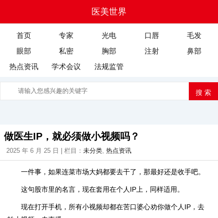
医美世界
首页
专家
光电
口唇
毛发
眼部
私密
胸部
注射
鼻部
热点资讯
学术会议
法规监管
做医生IP，就必须做小视频吗？
2025 年 6 月 25 日 | 栏目：
未分类
,
热点资讯
一件事，如果连菜市场大妈都要去干了，那最好还是收手吧。
这句股市里的名言，现在套用在个人IP上，同样适用。
现在打开手机，所有小视频却都在苦口婆心劝你做个人IP，去