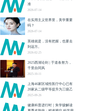
准
2026-07-14
在实用主义世界里，美学重要
吗？
2026-07-14
英雄就是，没有把握，也要去
到远方。
2026-02-25
2025西湖论剑 | 于道各努力，
千里自同风
2025-10-11
上海46家区域性医疗中心已有
20家从二级甲等提升为三级乙
等
2025-09-26
健康科普进行时｜朱学骏解读
夏季皮肤病：精准辨症 科学用