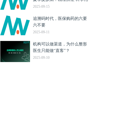
好激素药膏
2025-09-15
追溯码时代，医保购药的六要
六不要
2025-09-11
机构可以做渠道，为什么整形
医生只能做“直客”？
2025-09-10