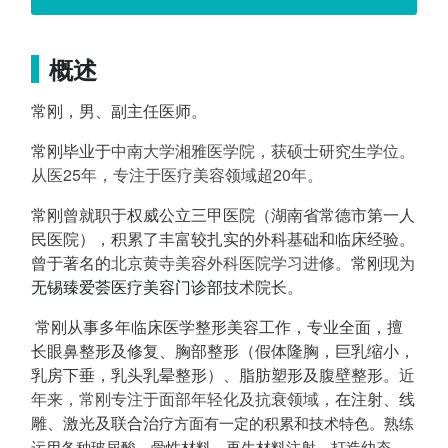
概述
常刚，男、副主任医师。
常刚毕业于
中南大学湘雅医学院，获硕士研究生学位。
从医25年，专注于医疗美容领域超20年。
常刚曾就职于权威公立三甲医院（湖南省常德市第一人
民医院），积累了丰富较扎实的外科基础和临床经验。
曾于著名的
北京黄寺美容外科医院学习进修。
常刚
现为
无锡臻爱荟医疗美容门诊部
技术院长。
常刚从事多年临床医学整形美容工作，专业全面，擅
长眼鼻整形及修复、胸部整形（假体隆胸，巨乳缩小，
乳房下垂，乳头乳晕整形）、脂肪塑形及腹壁整形。
近
年来，常刚专注于面部年轻化及抗衰领域，
在注射、线
雕、激光及联合治
疗方面有一定的积累和技术特色。熟练
运用各种玻尿酸、骨性材料、再生材料注射，打造幼态